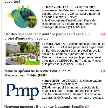
ouvertes!
18 mars 2026
- Le CERGO tient sa toute
première école d'été franco-québécoise, en
collaboration avec le Conservatoire national
des arts et métiers (CNAM)
et le Groupement d'intérêt scientifique de
l'Observatoire du pilotage et de l'innovation
managériale locale (GIS-OPTIMA).
Bar des sciences le 22 avril : le parc des Pékans, un
projet d'innovation sociale
11 mars 2026
- À l'occasion de la Journée de la
Terre, le CERGO et ses partenaires organisent
un Bar des sciences sur un projet d'innovation
sociale au cœur du quartier Saint-Roch, à
Québec, qui sera animé par la professeure et
directrice du CERGO Fanny Tremblay-Racicot
et le professeur Philippe Dubois.
Numéro spécial de la revue Politiques et
Management Public (PMP)
4 mars 2026
- Le CERGO et le Conservatoire
national des arts et métiers
(CNAM) ont publié un numéro spécial de la
revue Politiques et Management Public (PMP)
intitulé Gouvernance publique : Une réponse
aux grands défis environnementaux et sociaux.
Nouveau membre : Bienvenue à Laurent Borzillo