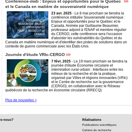
Conférence-midi : Enjeux et opportunités pour le Québec
et le Canada en matière de souveraineté numérique
23 avr. 2025
- Le 8 mai prochain se tiendra la
conférence intitulée Souveraineté numérique :
Enjeux et opportunités pour le Québec et le
Canada. Animée par Guillaume Beaumier,
professeur adjoint à l'ENAP et membre régulier
du CERGO, cette conférence sera l'occasion
d'aborder les vulnérabilités du Québec et du
Canada en matière numérique et d'identifier des pistes de solutions dans un
contexte de guerre commerciale avec les États-Unis.
Journée d'étude VRIc-CERGO
7 févr. 2025
- Le 19 mars prochain se tiendra la
journée d'étude Économie circulaire et
interrelation rural-urbain : Interfaces entre les
milieux de la recherche et de la pratique,
organisé par Villes et régions innovantes (VRIc)
et le Centre de recherche sur la gouvernance
(CERGO), en collaboration avec le Réseau
québécois de la recherche en économie circulaire (RRECQ).
Plus de nouvelles >
es-nous?
Réalisations
Publications scientifiques
Cahiers de recherche