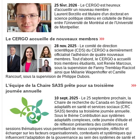
25 févr. 2026
- Le CERGO est heureux
d'accueillir un nouveau membre :
Laurent Borzillo est titulaire d'un doctorat en
science politique obtenu en cotutelle de thèse
entre l'Université de Montréal et de l'Université
de Montpellier.
Le CERGO accueille de nouveaux membres
28 nov. 2025
- Le comité de direction
scientifique (CDS) du CERGO a dernièrement
officialisé l'adhésion de quatre nouveaux
membres. Tout d'abord, le CERGO a accueilli
trois membres étudiants, soit Renée Marcoux,
sous la supervision de Fanny Tremblay-Racicot
ainsi que Mélanie Wagenhoffer et Camille
Rancourt, sous la supervision de Philippe Dubois.
L'équipe de la Chaire SA3S prête pour sa troisième
journée annuelle
10 sept. 2025
- Le 25 septembre prochain, la
Chaire de recherche du Canada en Systèmes
adaptatifs en santé et services sociaux (CRC
SA3S) tiendra sa troisième journée annuelle.
Sous le thème Contribution aux systèmes
adaptatifs complexes, cette journée d'étude et
de réflexion présentera des conférences et
sessions thématiques vous permettant de mieux comprendre, réfléchir et
échanger sur les facteurs organisationnels, contextuels et systémiques qui
influencent l'adaptation de la gouvernance au sein des systèmes de santé et