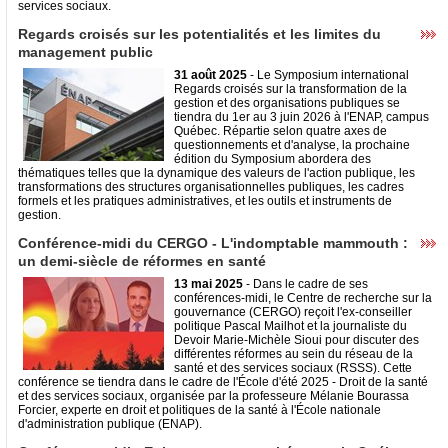
services sociaux.
Regards croisés sur les potentialités et les limites du
management public
31 août 2025
- Le Symposium international
Regards croisés sur la transformation de la
gestion et des organisations publiques se
tiendra du 1er au 3 juin 2026 à l'ENAP, campus
Québec. Répartie selon quatre axes de
questionnements et d'analyse, la prochaine
édition du Symposium abordera des
thématiques telles que la dynamique des valeurs de l'action publique, les
transformations des structures organisationnelles publiques, les cadres
formels et les pratiques administratives, et les outils et instruments de
gestion.
Conférence-midi du CERGO - L'indomptable mammouth :
un demi-siècle de réformes en santé
13 mai 2025
- Dans le cadre de ses
conférences-midi, le Centre de recherche sur la
gouvernance (CERGO) reçoit l'ex-conseiller
politique Pascal Mailhot et la journaliste du
Devoir Marie-Michèle Sioui pour discuter des
différentes réformes au sein du réseau de la
santé et des services sociaux (RSSS). Cette
conférence se tiendra dans le cadre de l'École d'été 2025 - Droit de la santé
et des services sociaux, organisée par la professeure Mélanie Bourassa
Forcier, experte en droit et politiques de la santé à l'École nationale
d'administration publique (ENAP).